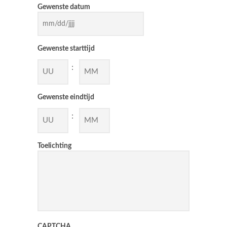
Gewenste datum
MM
Gewenste starttijd
slash
DD
:
slash
JJJJ
Gewenste eindtijd
:
Toelichting
CAPTCHA