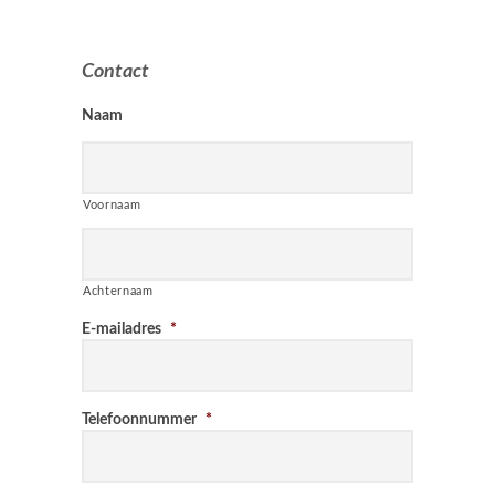
Contact
Minuten
Minuten
Uren
Uren
Naam
Voornaam
Achternaam
E-mailadres
*
Telefoonnummer
*